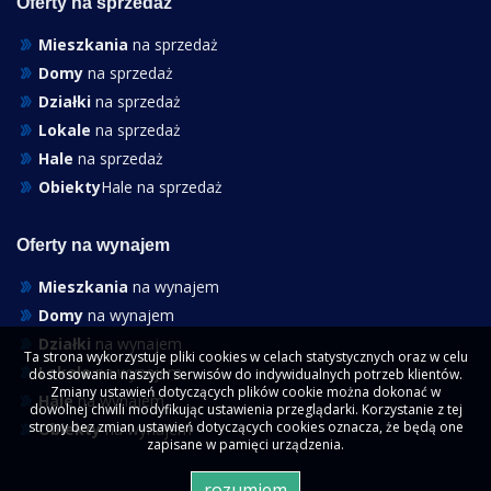
Oferty na sprzedaż
Mieszkania
na sprzedaż
Domy
na sprzedaż
Działki
na sprzedaż
Lokale
na sprzedaż
Hale
na sprzedaż
Obiekty
Hale na sprzedaż
Oferty na wynajem
Mieszkania
na wynajem
Domy
na wynajem
Działki
na wynajem
Ta strona wykorzystuje pliki cookies w celach statystycznych oraz w celu
Lokale
na wynajem
dostosowania naszych serwisów do indywidualnych potrzeb klientów.
Zmiany ustawień dotyczących plików cookie można dokonać w
Hale
na wynajem
dowolnej chwili modyfikując ustawienia przeglądarki. Korzystanie z tej
strony bez zmian ustawień dotyczących cookies oznacza, że będą one
Obiekty
na wynajem
zapisane w pamięci urządzenia.
rozumiem