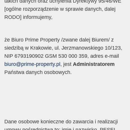
takich danych oraz uchylenia Dyrektywy 95/46/WE
[ogólne rozporządzenie w sprawie danych, dalej
RODO] informujemy,
że Biuro Prime Property /zwane dalej Biurem/ z
siedzibą w Krakowie, ul. Jerzmanowskiego 10/123,
NIP 6793190902 GSM 530 000 359, adres e-mail
biuro@prime-property.pl
, jest
Administratorem
Państwa danych osobowych.
Dane osobowe konieczne do zawarcia i realizacji
umowy pośrednictwa to: imię i nazwisko, PESEL,