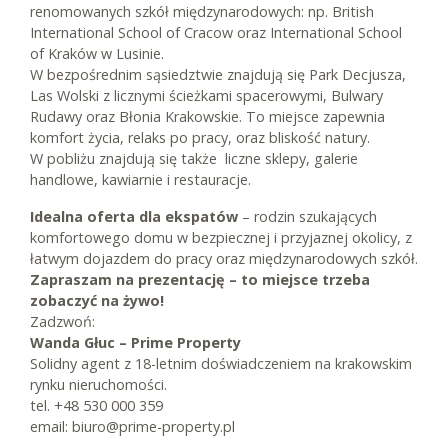
renomowanych szkół międzynarodowych: np. British
International School of Cracow oraz International School
of Kraków w Lusinie.
W bezpośrednim sąsiedztwie znajdują się Park Decjusza,
Las Wolski z licznymi ścieżkami spacerowymi, Bulwary
Rudawy oraz Błonia Krakowskie. To miejsce zapewnia
komfort życia, relaks po pracy, oraz bliskość natury.
W pobliżu znajdują się także liczne sklepy, galerie
handlowe, kawiarnie i restauracje.
Idealna oferta dla ekspatów
– rodzin szukających
komfortowego domu w bezpiecznej i przyjaznej okolicy, z
łatwym dojazdem do pracy oraz międzynarodowych szkół.
Zapraszam na prezentację – to miejsce trzeba
zobaczyć na żywo!
Zadzwoń:
Wanda Głuc – Prime Property
Solidny agent z 18-letnim doświadczeniem na krakowskim
rynku nieruchomości.
tel. +48 530 000 359
email: biuro@prime-property.pl