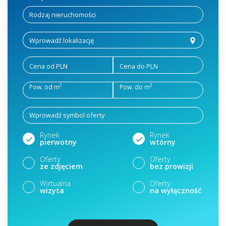
Cena od PLN
Cena do PLN
2
2
Pow. od m
Pow. do m
Rynek
Rynek
pierwotny
wtórny
Oferty
Oferty
ze zdjęciem
bez prowizji
Wirtualna
Oferty
wizyta
na wyłączność