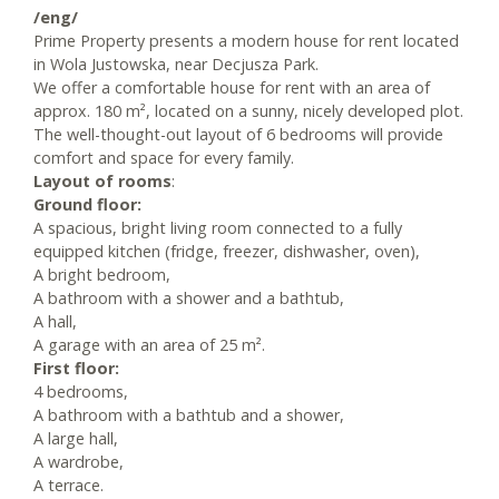
/eng/
Prime Property presents a modern house for rent located
in Wola Justowska, near Decjusza Park.
We offer a comfortable house for rent with an area of ​​
approx. 180 m², located on a sunny, nicely developed plot.
The well-thought-out layout of 6 bedrooms will provide
comfort and space for every family.
Layout of rooms
:
Ground floor:
A spacious, bright living room connected to a fully
equipped kitchen (fridge, freezer, dishwasher, oven),
A bright bedroom,
A bathroom with a shower and a bathtub,
A hall,
A garage with an area of ​​25 m².
First floor:
4 bedrooms,
A bathroom with a bathtub and a shower,
A large hall,
A wardrobe,
A terrace.