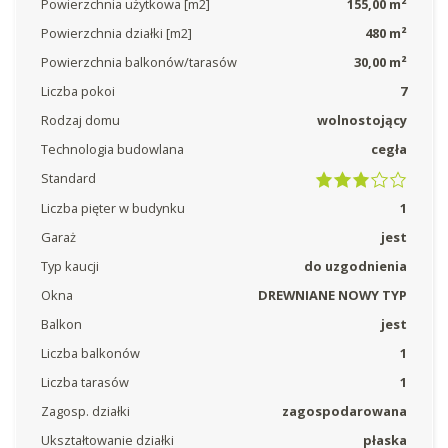
Powierzchnia użytkowa [m2]
155,00 m²
Powierzchnia działki [m2]
480 m²
Powierzchnia balkonów/tarasów
30,00 m²
Liczba pokoi
7
Rodzaj domu
wolnostojący
Technologia budowlana
cegła
Standard
Liczba pięter w budynku
1
Garaż
jest
Typ kaucji
do uzgodnienia
Okna
DREWNIANE NOWY TYP
Balkon
jest
Liczba balkonów
1
Liczba tarasów
1
Zagosp. działki
zagospodarowana
Ukształtowanie działki
płaska