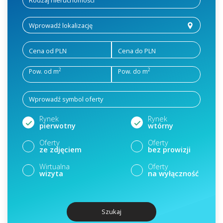
Cena od PLN
Cena do PLN
2
2
Pow. od m
Pow. do m
Rynek
Rynek
pierwotny
wtórny
Oferty
Oferty
ze zdjęciem
bez prowizji
Wirtualna
Oferty
wizyta
na wyłączność
Szukaj