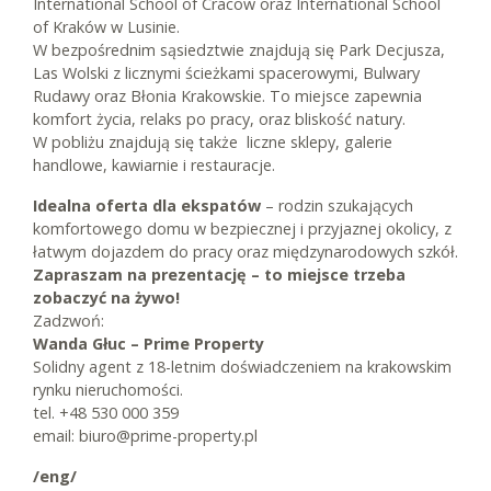
International School of Cracow oraz International School
of Kraków w Lusinie.
W bezpośrednim sąsiedztwie znajdują się Park Decjusza,
Las Wolski z licznymi ścieżkami spacerowymi, Bulwary
Rudawy oraz Błonia Krakowskie. To miejsce zapewnia
komfort życia, relaks po pracy, oraz bliskość natury.
W pobliżu znajdują się także liczne sklepy, galerie
handlowe, kawiarnie i restauracje.
Idealna oferta dla ekspatów
– rodzin szukających
komfortowego domu w bezpiecznej i przyjaznej okolicy, z
łatwym dojazdem do pracy oraz międzynarodowych szkół.
Zapraszam na prezentację – to miejsce trzeba
zobaczyć na żywo!
Zadzwoń:
Wanda Głuc – Prime Property
Solidny agent z 18-letnim doświadczeniem na krakowskim
rynku nieruchomości.
tel. +48 530 000 359
email: biuro@prime-property.pl
/eng/