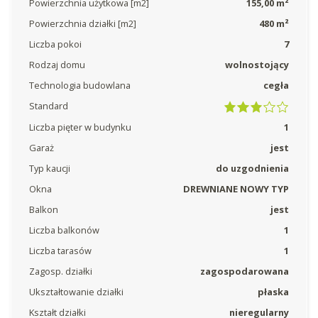
Powierzchnia użytkowa [m2]
155,00 m²
Powierzchnia działki [m2]
480 m²
Liczba pokoi
7
Rodzaj domu
wolnostojący
Technologia budowlana
cegła
Standard
Liczba pięter w budynku
1
Garaż
jest
Typ kaucji
do uzgodnienia
Okna
DREWNIANE NOWY TYP
Balkon
jest
Liczba balkonów
1
Liczba tarasów
1
Zagosp. działki
zagospodarowana
Ukształtowanie działki
płaska
Kształt działki
nieregularny