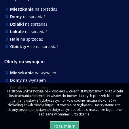
Mieszkania
na sprzedaż
Domy
na sprzedaż
Działki
na sprzedaż
Lokale
na sprzedaż
Hale
na sprzedaż
Obiekty
Hale na sprzedaż
Oferty na wynajem
Mieszkania
na wynajem
Domy
na wynajem
Działki
na wynajem
Ta strona wykorzystuje pliki cookies w celach statystycznych oraz w celu
Lokale
na wynajem
dostosowania naszych serwisów do indywidualnych potrzeb klientów.
Zmiany ustawień dotyczących plików cookie można dokonać w
Hale
na wynajem
dowolnej chwili modyfikując ustawienia przeglądarki. Korzystanie z tej
strony bez zmian ustawień dotyczących cookies oznacza, że będą one
Obiekty
na wynajem
zapisane w pamięci urządzenia.
rozumiem