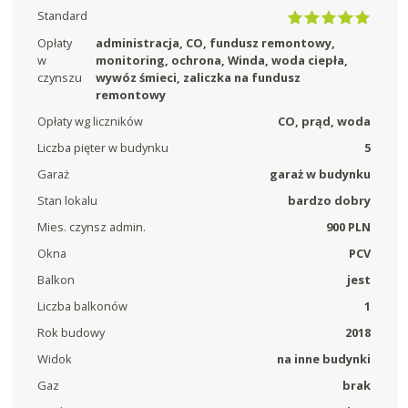
Standard
Opłaty
administracja, CO, fundusz remontowy,
w
monitoring, ochrona, Winda, woda ciepła,
czynszu
wywóz śmieci, zaliczka na fundusz
remontowy
Opłaty wg liczników
CO, prąd, woda
Liczba pięter w budynku
5
Garaż
garaż w budynku
Stan lokalu
bardzo dobry
Mies. czynsz admin.
900 PLN
Okna
PCV
Balkon
jest
Liczba balkonów
1
Rok budowy
2018
Widok
na inne budynki
Gaz
brak