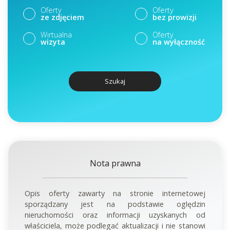
Oferty
Oferty
ze zdjęciem
bez prowizji
Wirtualna
Oferty
wizyta
na wyłączność
Szukaj
Nota prawna
Opis oferty zawarty na stronie internetowej
sporządzany jest na podstawie oględzin
nieruchomości oraz informacji uzyskanych od
właściciela, może podlegać aktualizacji i nie stanowi