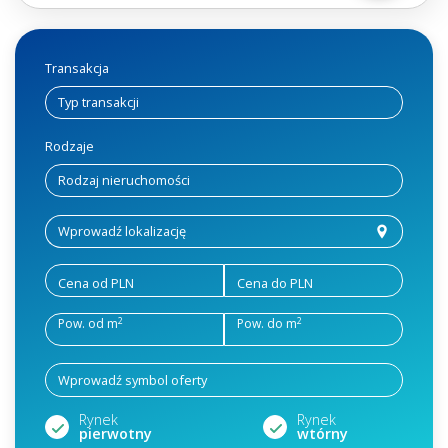
Transakcja
Rodzaje
Cena od PLN
Cena do PLN
2
2
Pow. od m
Pow. do m
Rynek
Rynek
pierwotny
wtórny