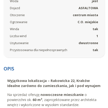
Woda
jest
Dojazd
ASFALTOWA
Otoczenie
centrum miasta
Ogrzewanie
C.O. miejskie
Winda
tak
Liczba wind
1
Usytuowanie
dwustronne
Przystosowania dla niepełnosprawnych
tak
OPIS
Wyjątkowa lokalizacja – Rakowicka 22, Kraków
Idealne zarówno do zamieszkania, jak i pod wynajem
Na sprzedaż oferuję
nowoczesne mieszkanie
o
powierzchni ok.
60 m²
, zaprojektowane przez architekta
wnętrz i wykończone w wysokim standardzie.