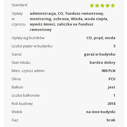
Standard
Opłaty
administracja, CO, fundusz remontowy,
w
monitoring, ochrona, Winda, woda ciepła,
czynszu
wywóz śmieci, zaliczka na fundusz
remontowy
Opłaty wg liczników
CO, prąd, woda
Liczba pięter w budynku
5
Garaż
garaż w budynku
Stan lokalu
bardzo dobry
Mies. czynsz admin.
900 PLN
Okna
PCV
Balkon
jest
Liczba balkonów
1
Rok budowy
2018
Widok
na inne budynki
Gaz
brak