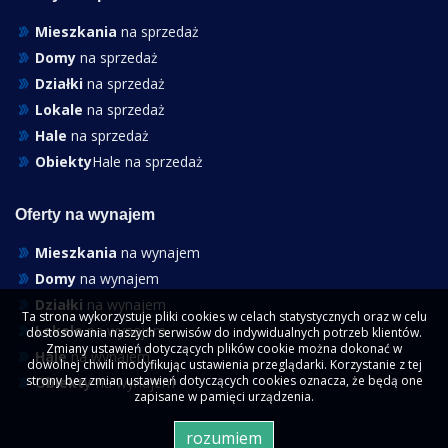
Mieszkania
na sprzedaż
Domy
na sprzedaż
Działki
na sprzedaż
Lokale
na sprzedaż
Hale
na sprzedaż
Obiekty
Hale na sprzedaż
Oferty na wynajem
Mieszkania
na wynajem
Domy
na wynajem
Działki
na wynajem
Ta strona wykorzystuje pliki cookies w celach statystycznych oraz w celu
Lokale
na wynajem
dostosowania naszych serwisów do indywidualnych potrzeb klientów.
Zmiany ustawień dotyczących plików cookie można dokonać w
Hale
na wynajem
dowolnej chwili modyfikując ustawienia przeglądarki. Korzystanie z tej
strony bez zmian ustawień dotyczących cookies oznacza, że będą one
Obiekty
na wynajem
zapisane w pamięci urządzenia.
rozumiem