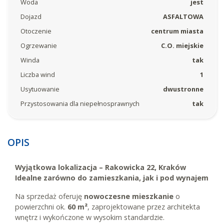
Woda
jest
Dojazd
ASFALTOWA
Otoczenie
centrum miasta
Ogrzewanie
C.O. miejskie
Winda
tak
Liczba wind
1
Usytuowanie
dwustronne
Przystosowania dla niepełnosprawnych
tak
OPIS
Wyjątkowa lokalizacja – Rakowicka 22, Kraków
Idealne zarówno do zamieszkania, jak i pod wynajem
Na sprzedaż oferuję
nowoczesne mieszkanie
o
powierzchni ok.
60 m²
, zaprojektowane przez architekta
wnętrz i wykończone w wysokim standardzie.