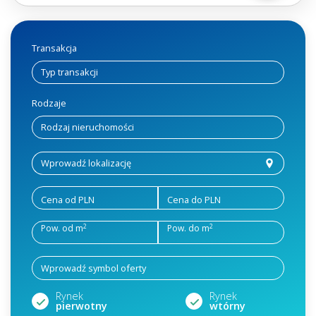
Transakcja
Rodzaje
Cena od PLN
Cena do PLN
2
2
Pow. od m
Pow. do m
Rynek
Rynek
pierwotny
wtórny