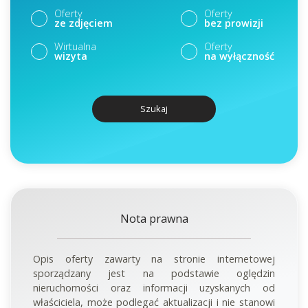
Oferty
Oferty
ze zdjęciem
bez prowizji
Wirtualna
Oferty
wizyta
na wyłączność
Szukaj
Nota prawna
Opis oferty zawarty na stronie internetowej
sporządzany jest na podstawie oględzin
nieruchomości oraz informacji uzyskanych od
właściciela, może podlegać aktualizacji i nie stanowi