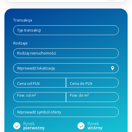
Transakcja
Rodzaje
Cena od PLN
Cena do PLN
2
2
Pow. od m
Pow. do m
Rynek
Rynek
pierwotny
wtórny