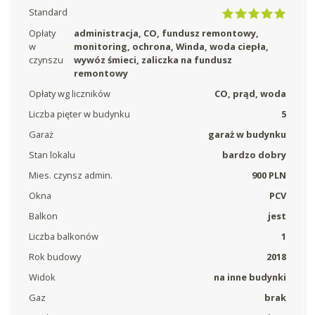
Standard
Opłaty
administracja, CO, fundusz remontowy,
w
monitoring, ochrona, Winda, woda ciepła,
czynszu
wywóz śmieci, zaliczka na fundusz
remontowy
Opłaty wg liczników
CO, prąd, woda
Liczba pięter w budynku
5
Garaż
garaż w budynku
Stan lokalu
bardzo dobry
Mies. czynsz admin.
900 PLN
Okna
PCV
Balkon
jest
Liczba balkonów
1
Rok budowy
2018
Widok
na inne budynki
Gaz
brak