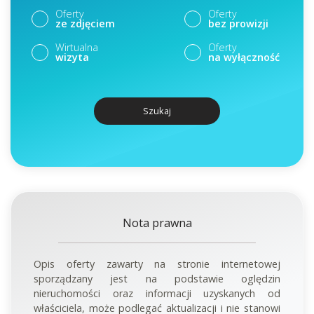
Oferty
Oferty
ze zdjęciem
bez prowizji
Wirtualna
Oferty
wizyta
na wyłączność
Szukaj
Nota prawna
Opis oferty zawarty na stronie internetowej
sporządzany jest na podstawie oględzin
nieruchomości oraz informacji uzyskanych od
właściciela, może podlegać aktualizacji i nie stanowi