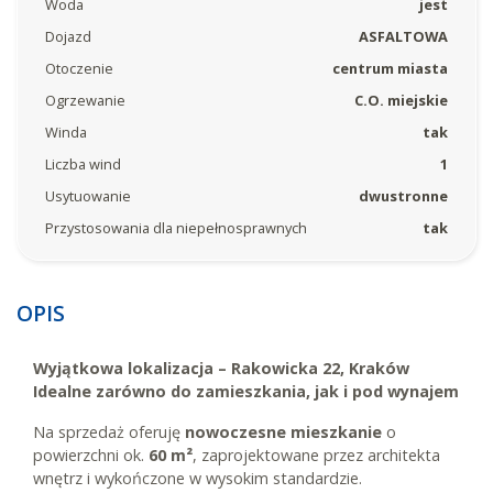
Woda
jest
Dojazd
ASFALTOWA
Otoczenie
centrum miasta
Ogrzewanie
C.O. miejskie
Winda
tak
Liczba wind
1
Usytuowanie
dwustronne
Przystosowania dla niepełnosprawnych
tak
OPIS
Wyjątkowa lokalizacja – Rakowicka 22, Kraków
Idealne zarówno do zamieszkania, jak i pod wynajem
Na sprzedaż oferuję
nowoczesne mieszkanie
o
powierzchni ok.
60 m²
, zaprojektowane przez architekta
wnętrz i wykończone w wysokim standardzie.