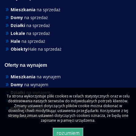
Mieszkania
na sprzedaż
Domy
na sprzedaż
Działki
na sprzedaż
Lokale
na sprzedaż
Hale
na sprzedaż
Obiekty
Hale na sprzedaż
Oferty na wynajem
Mieszkania
na wynajem
Domy
na wynajem
Działki
na wynajem
Ta strona wykorzystuje pliki cookies w celach statystycznych oraz w celu
Lokale
na wynajem
dostosowania naszych serwisów do indywidualnych potrzeb klientów.
Zmiany ustawień dotyczących plików cookie można dokonać w
Hale
na wynajem
dowolnej chwili modyfikując ustawienia przeglądarki. Korzystanie z tej
strony bez zmian ustawień dotyczących cookies oznacza, że będą one
Obiekty
na wynajem
zapisane w pamięci urządzenia.
rozumiem